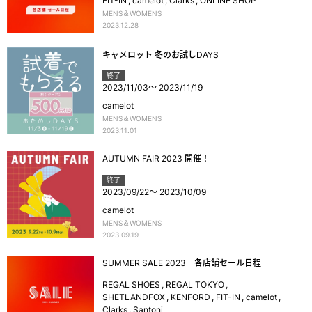
FIT-IN
camelot
Clarks
ONLINE SHOP
MENS＆WOMENS
2023.12.28
キャメロット 冬のお試しDAYS
終了
2023/11/03
～
2023/11/19
camelot
MENS＆WOMENS
2023.11.01
AUTUMN FAIR 2023 開催！
終了
2023/09/22
～
2023/10/09
camelot
MENS＆WOMENS
2023.09.19
SUMMER SALE 2023 各店舗セール日程
REGAL SHOES
REGAL TOKYO
SHETLANDFOX
KENFORD
FIT-IN
camelot
Clarks
Santoni